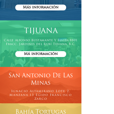
Más información
tijuana
Calle Alfonso Bustamante Y Elvita 8801
Fracc. Jardines del Rubí Tijuana, B.C.
Má información
San Antonio De Las
Minas
Ignacio Altamirano Lote 2,
Manzana 13 Egido Francisco
Zarco
Bahía Tortugas