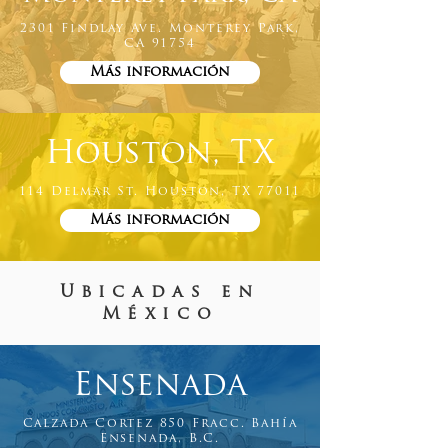
2301 Findlay Ave. Monterey Park,
CA 91754
Más información
Houston, TX
114 Delmar St. Houston, TX 77011
Más información
Ubicadas en
México
Ensenada
Calzada Cortez 850 Fracc. Bahía
Ensenada, B.C.