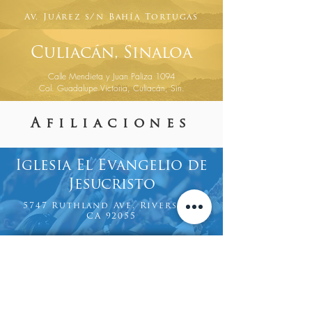
Av. Juárez s/n Bahía Tortugas
Culiacán, Sinaloa
Calle Mendieta y Juan Paliza 1094
Col. Guadalupe Victoria, Culiacán, Sin.
Afiliaciones
Iglesia El Evangelio de
Jesucristo
5747 Ruthland Ave. Riverside,
CA 92055
ENLACES DEL
VISÍTANOS
SITIO
Salvación
Monterey Park, CA
Nuestra visión
Houston, TX
Blog Creer Hoy
Librería de
Ensenada, México