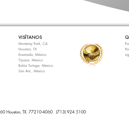
VISÍTANOS
Q
Monterey Park, CA
Pu
Houston, TX
Po
Ensenada, México
si
Tijuana, México
Bahía Tortuga, México
San Ant., México
 4060 Houston, TX. 77210-4060 (713)
924 5100