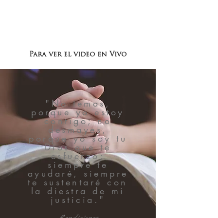
Para ver el video en Vivo
"No temas,
porque yo estoy
contigo; no
desmayes,
porque yo soy tu
Dios que te
esfuerzo;
siempre te
ayudaré, siempre
te sustentaré con
la diestra de mi
justicia."