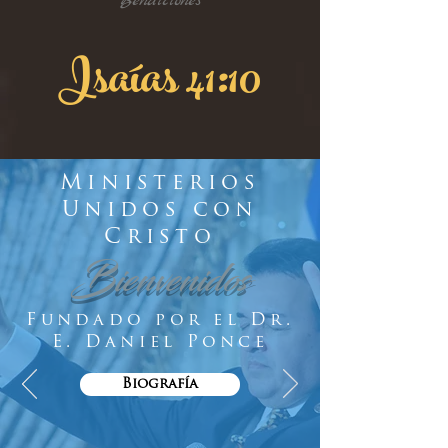
Bendiciones
Isaías 41:10
Ministerios
Unidos con
Cristo
Bienvenidos
Fundado por el Dr.
E. Daniel Ponce
Biografía