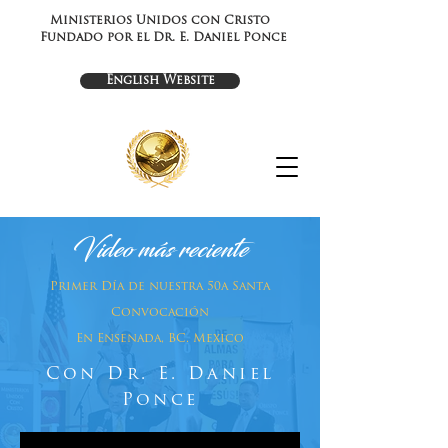
Ministerios Unidos con Cristo
Fundado por el Dr. E. Daniel Ponce
English Website
Video más reciente
Primer
Día
de nuestra 50a Santa
Convocación
En Ensenada, BC. Mexico
Con Dr. E. Daniel
Ponce